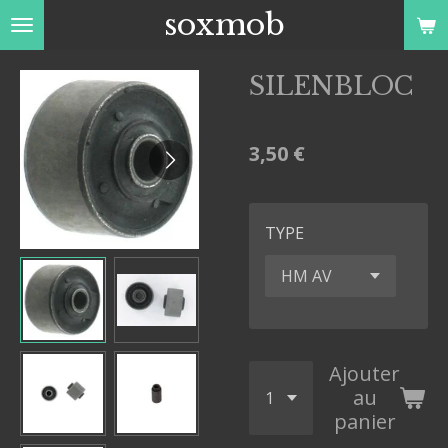
soxmob
Passer
au
contenu
SILENBLOC
principal
3,50 €
TYPE
Ajouter
au
panier