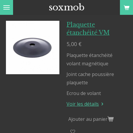
soxmob
Passer
au
contenu
Plaquette
principal
étanchéité VM
5,00 €
Plaquette étanchéité
volant magnétique
Joint cache poussière
plaquette
Ecrou de volant
Voir les détails
Ajouter au panier