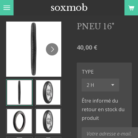
soxmob
Passer
au
contenu
PNEU 16"
principal
40,00 €
TYPE
Être informé du
retour en stock du
produit