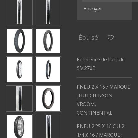
Envoyer
Épuisé
Référence de l'article:
SM270B
PNEU 2 X 16 / MARQUE
: HUTCHINSON
VROOM,
CONTINENTAL
PNEU 2.25 X 16 OU 2
1/4 X 16 / MARQUE :