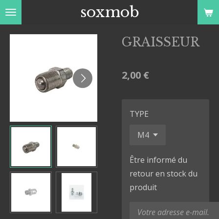
soxmob
Passer
au
contenu
GRAISSEUR
principal
2,00 €
TYPE
Être informé du
retour en stock du
produit