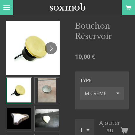
soxmob
Passer
au
contenu
Bouchon
principal
Réservoir
10,00 €
TYPE
Ajouter
au