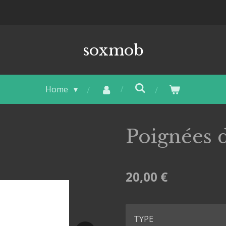
soxmob
Home
Poignées d
20,00 €
TYPE