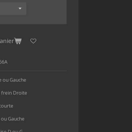
anier
66A
te ou Gauche
 frein Droite
courte
e ou Gauche
se D ou G